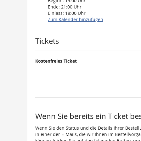
Beginn:
19:00
Uhr
Ende:
21:00
Uhr
Einlass:
18:00
Uhr
Zum Kalender hinzufügen
Produkte
Tickets
Kostenfreies Ticket
Wenn Sie bereits ein Ticket be
Wenn Sie den Status und die Details Ihrer Bestell
in einer der E-Mails, die wir Ihnen im Bestellvor
können, klicken Sie auf den folgenden Button, um